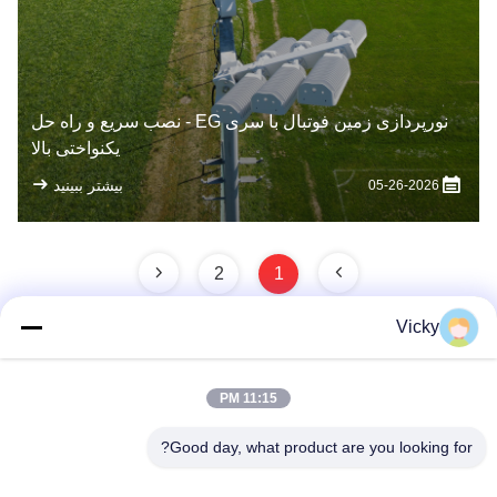
نورپردازی زمین فوتبال با سری EG - نصب سریع و راه حل
یکنواختی بالا
بیشتر ببینید
05-26-2026
2
1
Vicky
تماس سریع
11:15 PM
Good day, what product are you looking for?
آدرس
طبقه 3، ساختمان 2، پارک صنعتی Xinwuxia، جاده Cuibao،