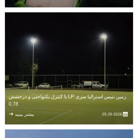
زمین تنیس استرالیا سری LP با کنترل یکنواختی و درخشش
0.78
بیشتر ببینید
05-26-2026