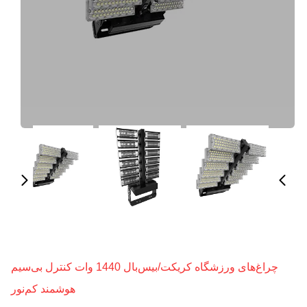
چراغ‌های ورزشگاه کریکت/بیس‌بال 1440 وات کنترل بی‌سیم
هوشمند کم‌نور