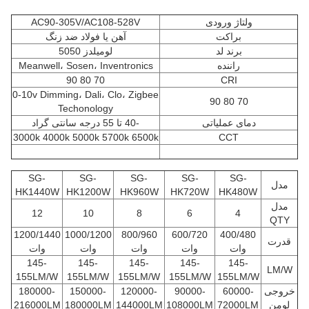
ولتاژ ورودی
AC90-305V/AC108-528V
براکت
آهن یا فولاد ضد زنگ
برند لد
لومیلدز 5050
راننده
Meanwell، Sosen، Inventronics
70 80 90
CRI
0-10v Dimming، Dali، Clo، Zigbee
70 80 90
Techonology
دمای عملیاتی
-40 تا 55 درجه سانتی گراد
3000k 4000k 5000k 5700k 6500k
CCT
SG-
SG-
SG-
SG-
SG-
مدل
HK1440W
HK1200W
HK960W
HK720W
HK480W
مدل
12
10
8
6
4
QTY
1200/1440
1000/1200
800/960
600/720
400/480
قدرت
وات
وات
وات
وات
وات
145-
145-
145-
145-
145-
LM/W
155LM/W
155LM/W
155LM/W
155LM/W
155LM/W
خروجی
60000-
90000-
120000-
150000-
180000-
لومن
72000LM
108000LM
144000LM
180000LM
216000LM