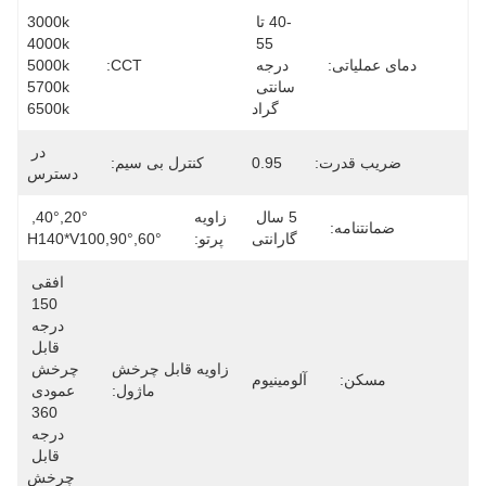
-40 تا 
3000k 
4000k 
55 
دمای عملیاتی:
درجه 
CCT:
5000k 
سانتی 
5700k 
گراد
6500k
در 
ضریب قدرت:
0.95
کنترل بی سیم:
دسترس
5 سال 
زاویه
20°,40°, 
ضمانتنامه:
گارانتی
پرتو:
60°,90°,h140*v100
افقی 
150 
درجه 
قابل 
زاویه قابل چرخش
چرخش 
مسکن:
آلومینیوم
ماژول:
عمودی 
360 
درجه 
قابل 
چرخش