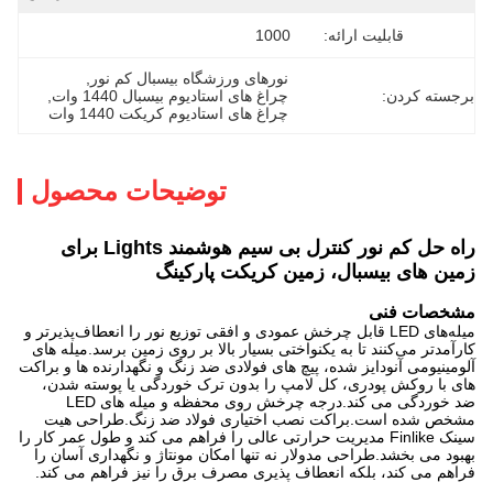
قابلیت ارائه:
1000
نورهای ورزشگاه بیسبال کم نور
, 
برجسته کردن:
چراغ های استادیوم بیسبال 1440 وات
, 
چراغ های استادیوم کریکت 1440 وات
توضیحات محصول
راه حل کم نور کنترل بی سیم هوشمند Lights برای
زمین های بیسبال، زمین کریکت پارکینگ
مشخصات فنی
میله‌های LED قابل چرخش عمودی و افقی توزیع نور را انعطاف‌پذیرتر و
کارآمدتر می‌کنند تا به یکنواختی بسیار بالا بر روی زمین برسد.میله های
آلومینیومی آنودایز شده، پیچ های فولادی ضد زنگ و نگهدارنده ها و براکت
های با روکش پودری، کل لامپ را بدون ترک خوردگی یا پوسته شدن،
ضد خوردگی می کند.درجه چرخش روی محفظه و میله های LED
مشخص شده است.براکت نصب اختیاری فولاد ضد زنگ.طراحی هیت
سینک Finlike مدیریت حرارتی عالی را فراهم می کند و طول عمر کار را
بهبود می بخشد.طراحی مدولار نه تنها امکان مونتاژ و نگهداری آسان را
فراهم می کند، بلکه انعطاف پذیری مصرف برق را نیز فراهم می کند.