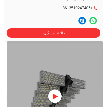
+8613510247405
حالا تماس بگیرید