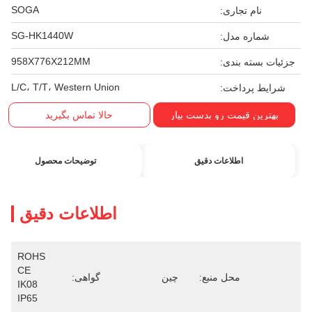
SOGA
نام تجاری:
SG-HK1440W
شماره مدل:
958X776X212MM
جزئیات بسته بندی:
L/C، T/T، Western Union
شرایط پرداخت:
بهترین قیمت رو بدست بیار
حالا تماس بگیرید
اطلاعات دقیق
توضیحات محصول
اطلاعات دقیق
ROHS 
CE  
محل منبع:
چین
گواهی:
IK08  
IP65