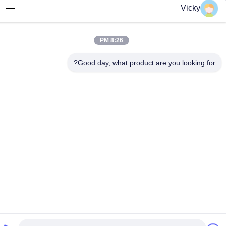
طبقه 3، ساختمان 2، پارک صنعتی Xinwuxia، جاده Cuibao،
Vicky
منطقه Longgang، شنژن، چین
تلفن
8:26 PM
86-755-8453-2830
Good day, what product are you looking for?
ایمیل
info@soga-lighting.com
سیاست حفظ حریم خصوصی
|
نقشه سایت
| چین خوب کیفیت چراغ
های ورزشی LED در فضای باز عرضه کننده. حقوق چاپ 2023-2026
Shenzhen SOGA Lighting Co., Ltd. . همه حقوق محفوظ است