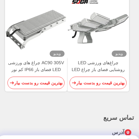
ویدیو
ویدیو
چراغ‌های ورزشی LED
AC90 305V چراغ های ورزشی
روشنایی فضای باز چراغ LED
LED فضای باز IP66 کم نور
کریکت ساده IP66
روشنایی زمین تنیس
بهترین قیمت رو بدست بیار
بهترین قیمت رو بدست بیار
تماس سریع
آدرس