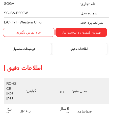
SOGA
نام تجاری:
SG-BA-E600W
شماره مدل:
L/C، T/T، Western Union
شرایط پرداخت:
بهترین قیمت رو بدست بیار
حالا تماس بگیرید
اطلاعات دقیق
توضیحات محصول
اطلاعات دقیق
ROHS 
CE  
محل منبع:
چین
گواهی:
IK08  
IP65
5 سال 
نرخ 
ضمانتنامه:
نرخ IP: