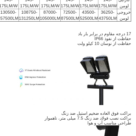
لومن
175LM/W
175LM/W
175LM/W
175LM/W
175LM/W
175LM/W
خروجی
36250-
43500-
72500-
87000-
108750-
130500-
لومن
43750LM
52500LM
87500LM
105000LM
131250LM
157500LM
17 درجه مقاوم در برابر بار باد
حفاظت از نفوذ IP66
حفاظت از نوسان 10 کیلو ولت
براکت فوق العاده ضخیم استیل ضد زنگ
براکت نصب فولاد ضد زنگ 7.5 میلی متر، ناهموار
طراحی مناسب آب و هوا