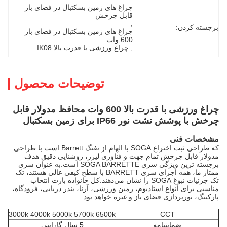
چراغ های زمین بسکتبال در فضای باز 
قابل چرخش
, 
برجسته کردن:
چراغ های زمین بسکتبال در فضای باز 
600 وات
, 
چراغ ورزشی با قدرت بالا IK08
توضیحات محصول
چراغ ورزشی با قدرت بالا 600 وات محافظ مدولار قابل
چرخش با پوشش نشت نور IP66 برای زمین بسکتبال
مشخصات فنی
که طراحی ثبت اختراع SOGA با الهام از تفنگ Barrett است.با طراحی
مدولار قابل چرخش تمام جهت و فناوری لیزر، روشنایی دقیق هدف
برجسته ترین ویژگی سری SOGA BARRETTE است.به عنوان سری
ممتاز ما، همه اجزای سری BARRETT با سطح کیفی عالی هستند، تک
تک جزئیات نبوغ SOGA را نشان می‌دهند.کل خانواده بارت انتخاب
مناسبی برای انواع استادیوم، زمین ورزشی، آرنا، بندر دریایی، فرودگاه،
پارکینگ، نورپردازی فضای باز و غیره خواهد بود.
3000k 4000k 5000k 5700k 6500k
CCT
ضمانتنامه
5 سال گارانتی