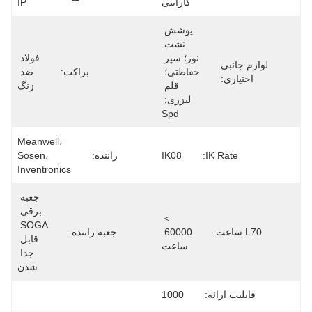
گارانتی
IP
پوشش 
نشت 
نور؛ سپر 
فولاد 
لوازم جانبی
حفاظتی؛ 
براکت:
ضد 
اختیاری:
قلم 
زنگ
لیزری; 
Spd
Meanwell، 
IK Rate:
IK08
راننده:
Sosen، 
Inventronics
جعبه 
برقی 
＞
SOGA 
L70 ساعت:
60000 
جعبه راننده:
قابل 
ساعت
جدا 
شدن
قابلیت ارائه:
1000