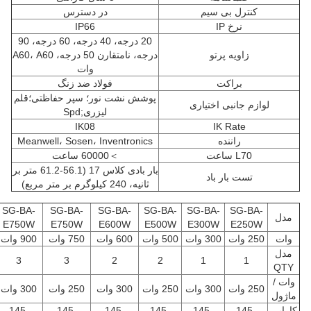
کنترل بی سیم
در دسترس
نرخ IP
IP66
20 درجه، 40 درجه، 60 درجه، 90
زاویه پرتو
درجه، نامتقارن 50 درجه، A60، A60
وات
براکت
فولاد ضد زنگ
پوشش نشت نور؛ سپر حفاظتی؛قلم
لوازم جانبی اختیاری
لیزری;Spd
IK08
IK Rate
راننده
Meanwell، Sosen، Inventronics
L70 ساعت
＞60000 ساعت
بار بادی کلاس 17 (56.1-61.2 متر بر
تست بار باد
ثانیه، 240 کیلوگرم بر متر مربع)
SG-BA-
SG-BA-
SG-BA-
SG-BA-
SG-BA-
SG-BA-
مدل
E750W
E750W
E600W
E500W
E300W
E250W
وات
250 وات
300 وات
500 وات
600 وات
750 وات
900 وات
مدل
3
3
2
2
1
1
QTY
وات /
250 وات
300 وات
250 وات
300 وات
250 وات
300 وات
ماژول
کارایی
145-
145-
145-
145-
145-
145-