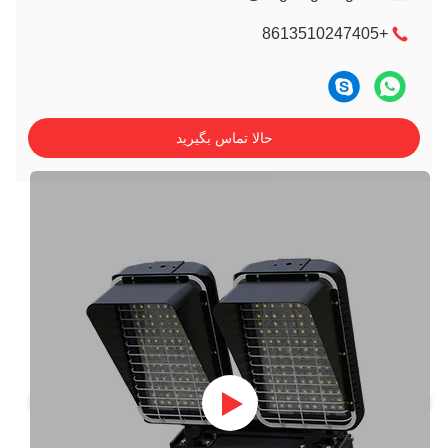
+8613510247405
حالا تماس بگیرید