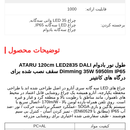
قابلیت ارائه:
1000
چراغ LED 35 واتی سه‌گانه
, 
جسته کردن:
چراغ LED سه‌گانه IP65
, 
چراغ سه‌گانه بادوام
توضیحات محصول
طول نور بادوام ATARU 120cm LED2835 DALI
Dimming 35W 5950lm IP65 سقف نصب شده برای
گاه های کانتینر
چراغ های LED سه گانه سری آتارو در اصل طراحی شده اند.با طراحی
ظه یکپارچه، آتارو همیشه یک چراغ روشنایی قابل اعتماد در محیط
 ناهموار، مانند مناطق با رطوبت بالا و منطقه گرد و غبار و غیره
است. روی تلفن همراه-بازده لومن بالا - 170lm/W -اتصال سریع با
سیستم پلاگین و بازی SOGA -عملکرد حسگر برداشت حرکت / نور -ضد
آب IP65 (مطابق با EN60529) - تمیز کردن آسان - کنترل بی سیم
شمند - طیف سفارشی شده اختیاری برای روشنایی مزرعه
کیفیت مواد
PC+AL