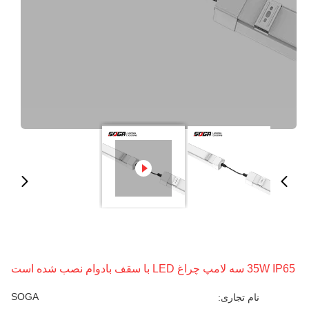
3 سه لامپ چراغ LED با سقف بادوام نصب شده است
SOGA
نام تجاری: