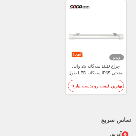
ویدیو
چراغ LED سه‌گانه 25 واتی
صنعتی IP65 سه‌گانه LED طول
60 سانتی‌متر
بهترین قیمت رو بدست بیار
اس سریع
آدرس