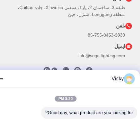
طبقه 3، ساختمان 2، پارک صنعتی Xinwuxia، جاده Cuibao،
منطقه Longgang، شنژن، چین
تلفن
86-755-8453-2830
ایمیل
info@soga-lighting.com
Vicky
یاست حفظ حریم خصوصی
|
نقشه سایت
| چین خوب کیفیت چراغ
های ورزشی LED در فضای باز عرضه کننده. حقوق چاپ 2023-2026
3:30 PM
Shenzhen SOGA Lighting Co., Ltd. . همه حقوق محفوظ است
Good day, what product are you looking fo