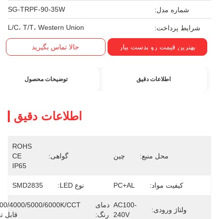
SG-TRPF-90-35W
شماره مدل:
L/C، T/T، Western Union
شرایط پرداخت:
بهترین قیمت رو بدست بیار
حالا تماس بگیرید
اطلاعات دقیق
توضیحات محصول
اطلاعات دقیق
ROHS 
محل منبع:
چین
گواهی:
CE 
IP65
کیفیت مواد:
PC+AL
نوع LED:
SMD2835
AC100-
دمای
3000/4000/5000/6000K/CCT 
ولتاژ ورودی:
240V
رنگ:
قابل تغییر