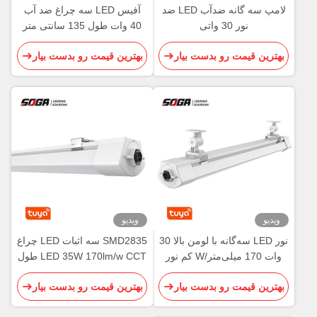
لامپ سه گانه ضدآب LED ضد
آفیس LED سه چراغ ضد آب
نور 30 ​​واتی
40 وات طول 135 سانتی متر
برای کارخانه
بهترین قیمت رو بدست بیار
بهترین قیمت رو بدست بیار
ویدیو
ویدیو
نور LED سه‌گانه با لومن بالا 30
SMD2835 سه اثبات LED چراغ
وات 170 میلی‌متر/W کم نور
LED 35W 170lm/w CCT طول
DALI برای فرودگاه
کم نور 120 سانتی متر
بهترین قیمت رو بدست بیار
بهترین قیمت رو بدست بیار