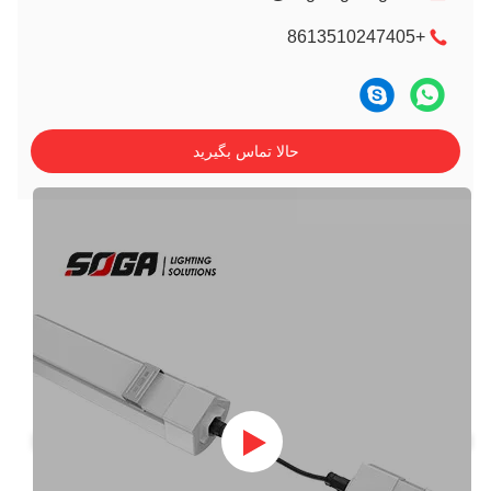
+8613510247405
حالا تماس بگیرید