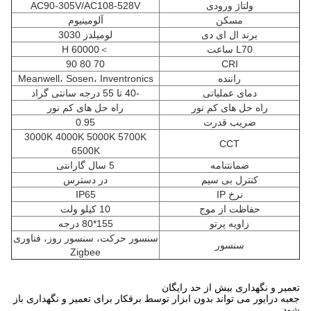
ولتاژ ورودی
AC90-305V/AC108-528V
مسکن
آلومینیوم
برند ال ای دی
لومیلدز 3030
L70 ساعت
＞60000 H
70 80 90
CRI
راننده
Meanwell، Sosen، Inventronics
دمای عملیاتی
-40 تا 55 درجه سانتی گراد
راه حل های کم نور
راه حل های کم نور
ضریب قدرت
0.95
3000K 4000K 5000K 5700K
CCT
6500K
ضمانتنامه
5 سال گارانتی
کنترل بی سیم
در دسترس
نرخ IP
IP65
حفاظت از موج
10 کیلو ولت
زاویه پرتو
155*80 درجه
سنسور حرکت، سنسور روز، فناوری
سنسور
Zigbee
تعمیر و نگهداری بیش از حد رایگان
جعبه درایور می تواند بدون ابزار توسط برقکار برای تعمیر و نگهداری باز
شود