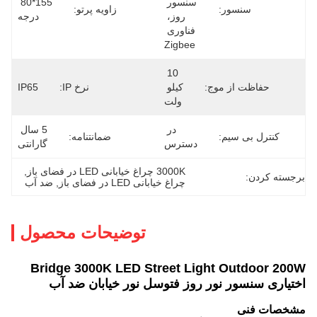
سنسور 
155*80 
سنسور:
زاویه پرتو:
روز، 
درجه
فناوری 
Zigbee
10 
حفاظت از موج:
کیلو 
نرخ IP:
IP65
ولت
در 
5 سال 
کنترل بی سیم:
ضمانتنامه:
دسترس
گارانتی
3000K چراغ خیابانی LED در فضای باز
, 
برجسته کردن:
چراغ خیابانی LED در فضای باز
, 
ضد آب
توضیحات محصول
Bridge 3000K LED Street Light Outdoor 200W
اختیاری سنسور نور روز فتوسل نور خیابان ضد آب
مشخصات فنی