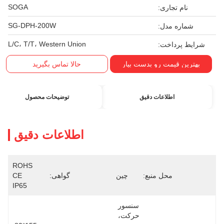
SOGA
نام تجاری:
SG-DPH-200W
شماره مدل:
L/C، T/T، Western Union
شرایط پرداخت:
بهترین قیمت رو بدست بیار
حالا تماس بگیرید
اطلاعات دقیق
توضیحات محصول
اطلاعات دقیق
ROHS 
محل منبع:
چین
گواهی:
CE 
IP65
سنسور 
حرکت، 