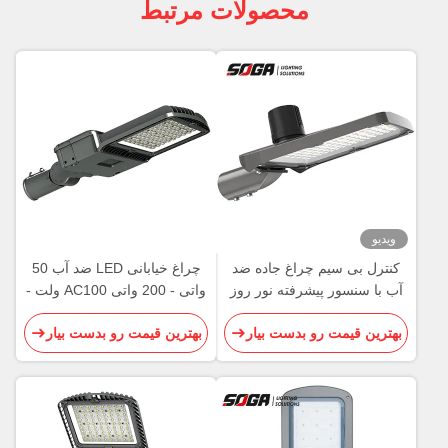
محصولات مرتبط
ویدیو
کنترل بی سیم چراغ جاده ضد
چراغ خیابانی LED ضد آب 50
آب با سنسور پیشرفته نور روز
واتی - 200 واتی AC100 ولت -
نور طولانی مدت
سبک اروپایی 240 ولت
بهترین قیمت رو بدست بیار
بهترین قیمت رو بدست بیار