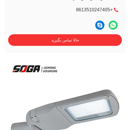
+8613510247405
حالا تماس بگیرید