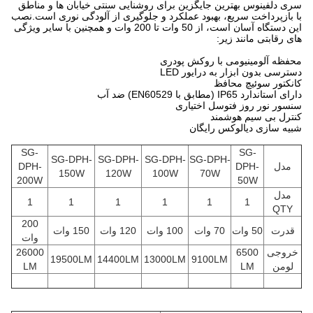
سری دلفینوس بهترین جایگزین برای روشنایی سنتی خیابان ها و مناطق
با بازپرداخت سریع، بهبود عملکرد و جلوگیری از آلودگی نوری است.نصب
این دستگاه آسان است، از 50 وات تا 200 وات و همچنین با سایر ویژگی
های رقابتی مانند زیر:
محفظه آلومینیومی با روکش پودری
دسترسی بدون ابزار به درایور LED
کانکتور سوئیچ محافظ
دارای استاندارد IP65 (مطابق با EN60529) ضد آب
سنسور نور روز فتوسل اختیاری
کنترل بی سیم هوشمند
شبیه سازی دیالوکس رایگان
SG-
SG-
SG-DPH-
SG-DPH-
SG-DPH-
SG-DPH-
مدل
DPH-
DPH-
150W
120W
100W
70W
200W
50W
مدل
1
1
1
1
1
1
QTY
200
قدرت
50 وات
70 وات
100 وات
120 وات
150 وات
وات
خروجی
6500
26000
19500LM
14400LM
13000LM
9100LM
لومن
LM
LM