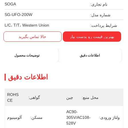
SOGA
نام تجاری:
SG-UFO-200W
شماره مدل:
L/C، T/T، Western Union
شرایط پرداخت:
بهترین قیمت رو بدست بیار
حالا تماس بگیرید
اطلاعات دقیق
توضیحات محصول
اطلاعات دقیق
ROHS 
محل منبع:
چین
گواهی:
CE
AC90-
ولتاژ ورودی:
305V/AC108-
مسکن:
آلومینیوم
528V