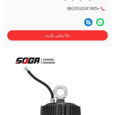
+8613510247405
حالا تماس بگیرید