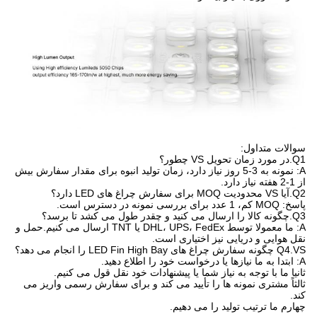
سوالات متداول:
Q1.در مورد زمان تحویل VS چطور؟
A: نمونه به 3-5 روز نیاز دارد، زمان تولید انبوه برای مقدار سفارش بیش
از 1-2 هفته نیاز دارد.
Q2.آیا VS محدودیت MOQ برای سفارش چراغ های LED دارد؟
پاسخ: MOQ کم، 1 عدد برای بررسی نمونه در دسترس است.
Q3.چگونه کالا را ارسال می کنید و چقدر طول می کشد تا برسد؟
A: ما معمولا توسط DHL، UPS، FedEx یا TNT ارسال می کنیم.حمل و
نقل هوایی و دریایی نیز اختیاری است.
Q4.VS چگونه سفارش چراغ های LED Fin High Bay را انجام می دهد؟
A: ابتدا به ما نیازها یا درخواست خود را اطلاع دهید.
ثانیا ما با توجه به نیاز شما یا پیشنهادات خود نقل قول می کنیم.
ثالثاً مشتری نمونه ها را تأیید می کند و برای سفارش رسمی واریز می
کند.
چهارم ما ترتیب تولید را می دهیم.