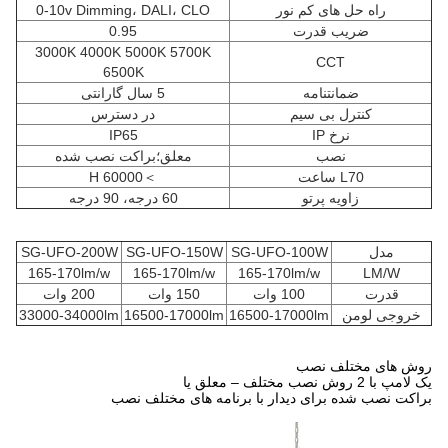
راه حل های کم نور
0-10v Dimming، DALI، CLO
ضریب قدرت
0.95
3000K 4000K 5000K 5700K
CCT
6500K
ضمانتنامه
5 سال گارانتی
کنترل بی سیم
در دسترس
نرخ IP
IP65
نصب
معلق؛براکت نصب شده
L70 ساعت
＞60000 H
زاویه پرتو
60 درجه، 90 درجه
مدل
SG-UFO-100W
SG-UFO-150W
SG-UFO-200W
165-170lm/w
165-170lm/w
165-170lm/w
LM/W
قدرت
100 وات
150 وات
200 وات
خروجی لومن
16500-17000lm
16500-17000lm
33000-34000lm
روش های مختلف نصب
یک لامپ با 2 روش نصب مختلف – معلق یا
براکت نصب شده برای دیدار با برنامه های مختلف نصب