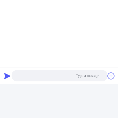
120 درجه زاویه پرتو خلیج بالا
خانه آلومینیومی LED UFO
چراغ های UFO CRI Ra>80
High Bay Light 120 درجه
3000K-6000K دمای رنگ
زاویه پرتو
بهترین قیمت رو بدست بیار
بهترین قیمت رو بدست بیار
Photo
Video Call